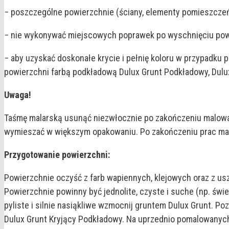
− poszczególne powierzchnie (ściany, elementy pomieszczeń
− nie wykonywać miejscowych poprawek po wyschnięciu powł
− aby uzyskać doskonałe krycie i pełnię koloru w przypad
powierzchni farbą podkładową Dulux Grunt Podkładowy, Dulux
Uwaga!
Taśmę malarską usunąć niezwłocznie po zakończeniu malowan
wymieszać w większym opakowaniu. Po zakończeniu prac mal
Przygotowanie powierzchni:
Powierzchnie oczyść z farb wapiennych, klejowych oraz z us
Powierzchnie powinny być jednolite, czyste i suche (np. świ
pyliste i silnie nasiąkliwe wzmocnij gruntem Dulux Grunt. P
Dulux Grunt Kryjący Podkładowy. Na uprzednio pomalowanych