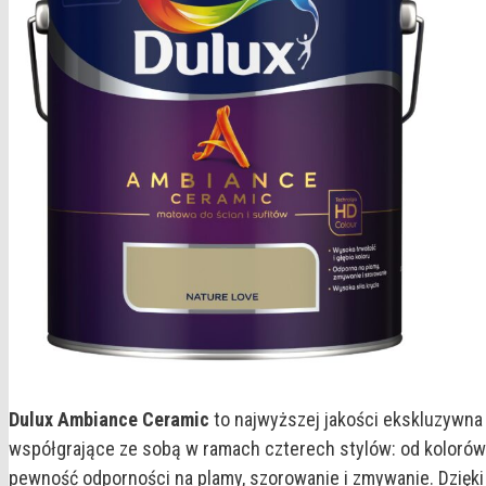
Dulux Ambiance Ceramic
to najwyższej jakości ekskluzywna 
współgrające ze sobą w ramach czterech stylów: od kolorów
pewność odporności na plamy, szorowanie i zmywanie. Dzięki 