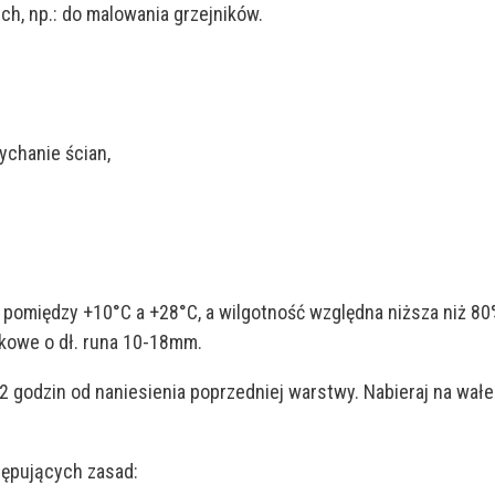
h, np.: do malowania grzejników.
chanie ścian,
pomiędzy +10°C a +28°C, a wilgotność względna niższa niż 80%
rkowe o dł. runa 10-18mm.
 2 godzin od naniesienia poprzedniej warstwy. Nabieraj na wałe
tępujących zasad: