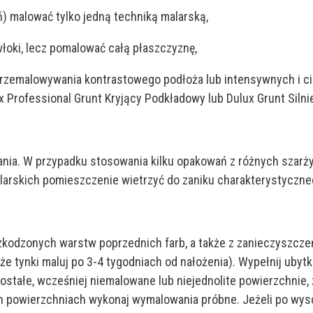
) malować tylko jedną techniką malarską,
oki, lecz pomalować całą płaszczyznę,
ku przemalowywania kontrastowego podłoża lub intensywnych i
 Professional Grunt Kryjący Podkładowy lub Dulux Grunt Silni
ia. W przypadku stosowania kilku opakowań z różnych szarży
arskich pomieszczenie wietrzyć do zaniku charakterystyczne
zkodzonych warstw poprzednich farb, a także z zanieczyszczeń
eże tynki maluj po 3-4 tygodniach od nałożenia). Wypełnij ub
ozostałe, wcześniej niemalowane lub niejednolite powierzchnie
 powierzchniach wykonaj wymalowania próbne. Jeżeli po wysc