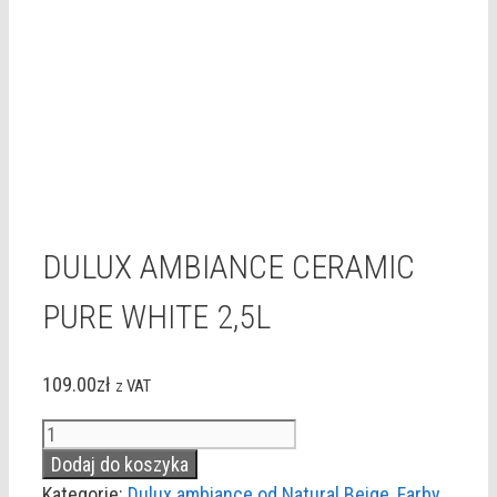
DULUX AMBIANCE CERAMIC
PURE WHITE 2,5L
109.00
zł
z VAT
ilość
DULUX
Dodaj do koszyka
AMBIANCE
Kategorie:
Dulux ambiance od Natural Beige
,
Farby