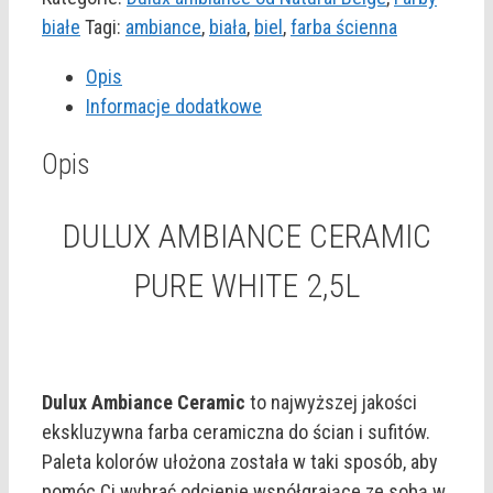
CERAMIC
białe
Tagi:
ambiance
,
biała
,
biel
,
farba ścienna
PURE
Opis
WHITE
Informacje dodatkowe
2,5L
Opis
DULUX AMBIANCE CERAMIC
PURE WHITE 2,5L
Dulux Ambiance Ceramic
to najwyższej jakości
ekskluzywna farba ceramiczna do ścian i sufitów.
Paleta kolorów ułożona została w taki sposób, aby
pomóc Ci wybrać odcienie współgrające ze sobą w