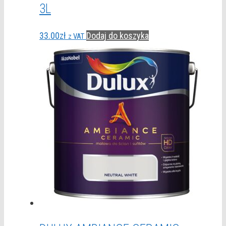
3L
33.00
zł
Dodaj do koszyka
z VAT