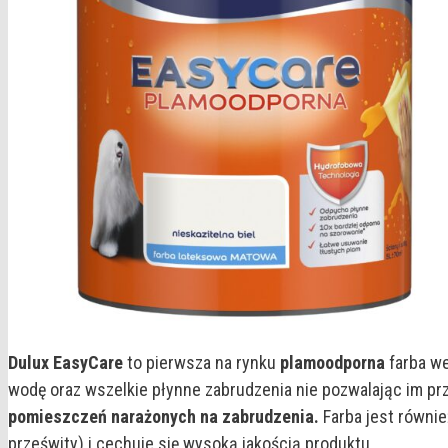
Dulux EasyCare
to pierwsza na rynku
plamoodporna
farba we
wodę oraz wszelkie płynne zabrudzenia nie pozwalając im pr
pomieszczeń narażonych na zabrudzenia.
Farba jest równie
prześwity) i cechuje się wysoką jakością produktu.