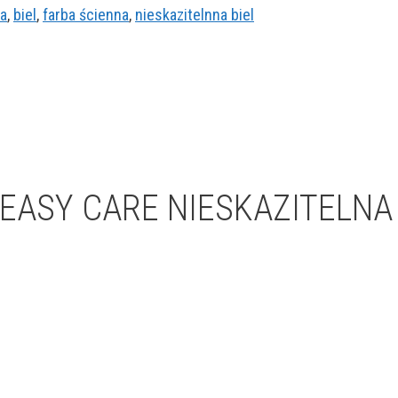
ła
,
biel
,
farba ścienna
,
nieskazitelnna biel
EASY CARE NIESKAZITELNA 