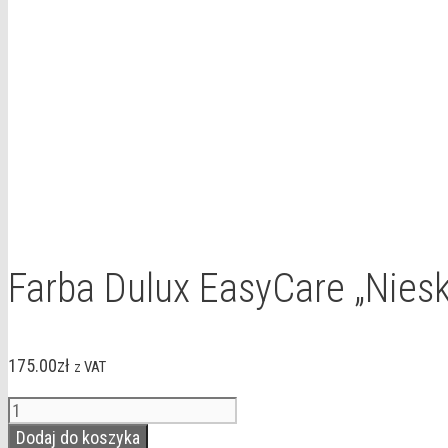
Farba Dulux EasyCare „Nieska
175.00
zł
z VAT
ilość
Farba
Dodaj do koszyka