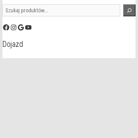
Szukaj
Facebook
Instagram
Google
YouTube
Dojazd
© 2026 Domal
• Zbudowany z
GeneratePress