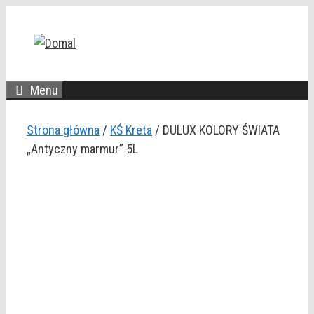
Przejdź
do
treści
Menu
Strona główna
/
KŚ Kreta
/ DULUX KOLORY ŚWIATA
„Antyczny marmur” 5L