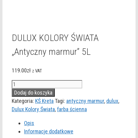
DULUX KOLORY ŚWIATA
„Antyczny marmur” 5L
119.00
zł
z VAT
ilość
DULUX
Dodaj do koszyka
KOLORY
Kategoria:
KŚ Kreta
Tagi:
antyczny marmur
,
dulux
,
ŚWIATA
Dulux Kolory Świata
,
farba ścienna
"Antyczny
Opis
marmur"
Informacje dodatkowe
5L