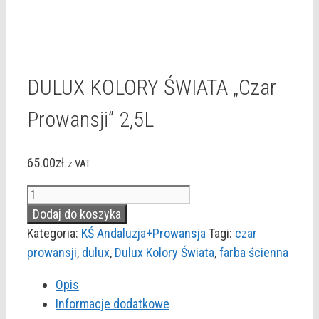
DULUX KOLORY ŚWIATA „Czar
Prowansji” 2,5L
65.00
zł
z VAT
ilość
DULUX
Dodaj do koszyka
KOLORY
Kategoria:
KŚ Andaluzja+Prowansja
Tagi:
czar
ŚWIATA
prowansji
,
dulux
,
Dulux Kolory Świata
,
farba ścienna
"Czar
Opis
Prowansji"
Informacje dodatkowe
2,5L