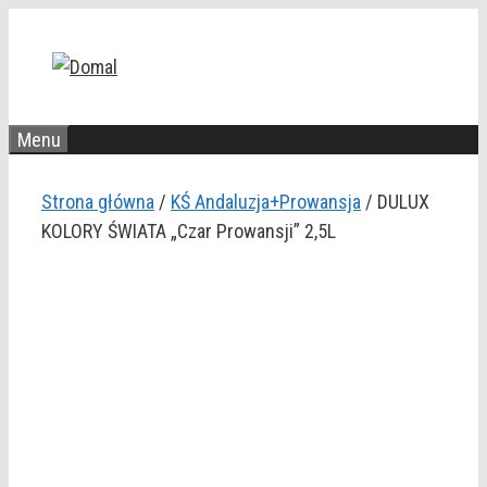
Przejdź
do
treści
Menu
Strona główna
/
KŚ Andaluzja+Prowansja
/ DULUX
KOLORY ŚWIATA „Czar Prowansji” 2,5L