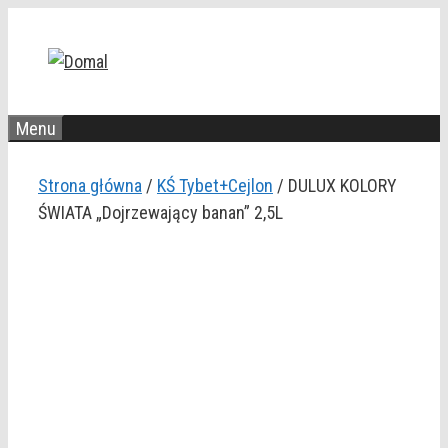
Przejdź
do
treści
Menu
Strona główna
/
KŚ Tybet+Cejlon
/ DULUX KOLORY
ŚWIATA „Dojrzewający banan” 2,5L