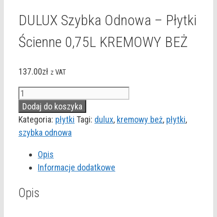
DULUX Szybka Odnowa – Płytki
Ścienne 0,75L KREMOWY BEŻ
137.00
zł
z VAT
ilość
DULUX
Dodaj do koszyka
Szybka
Kategoria:
płytki
Tagi:
dulux
,
kremowy beż
,
płytki
,
Odnowa
szybka odnowa
-
Opis
Płytki
Informacje dodatkowe
Ścienne
0,75L
Opis
KREMOWY
BEŻ