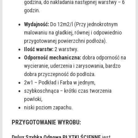
godzina, do nakładania następnej warstwy – 6
godzin.
Wydajność:
Do 12m2/l (Przy jednokrotnym
malowaniu na gładkiej, równej i odpowiednio
przygotowanej powierzchni podłoża).
Ilość warstw:
2 warstwy.
Odporność mechaniczna:
dobra odporność na
wycieranie, uderzenia i zarysowania, bardzo
dobra przyczepność do podłoża.
2w1 – Podkład i Farba w jednym,
szybkoschnąca – krótki czas tworzenia
powłoki,
niski poziom zapachu.
PRZYGOTOWANIE WYROBU:
Dulux Szybka Odnowa PŁYTKI ŚCIENNE
jest