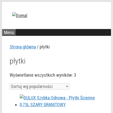
Przejdź
do
treści
Menu
Strona główna
/ płytki
płytki
Posortowane
Wyświetlanie wszystkich wyników: 3
według
popularności