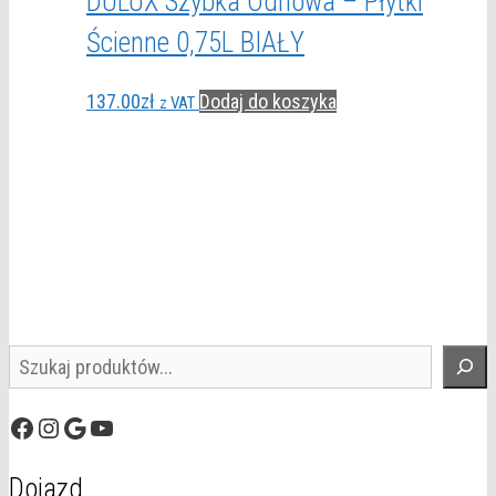
DULUX Szybka Odnowa – Płytki
Ścienne 0,75L BIAŁY
137.00
zł
Dodaj do koszyka
z VAT
Szukaj
Facebook
Instagram
Google
YouTube
Dojazd