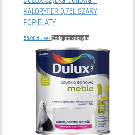
DULUX Szybka Odnowa –
KALORYFER 0,75L SZARY
POPIELATY
55.00
zł
Dodaj do koszyka
z VAT