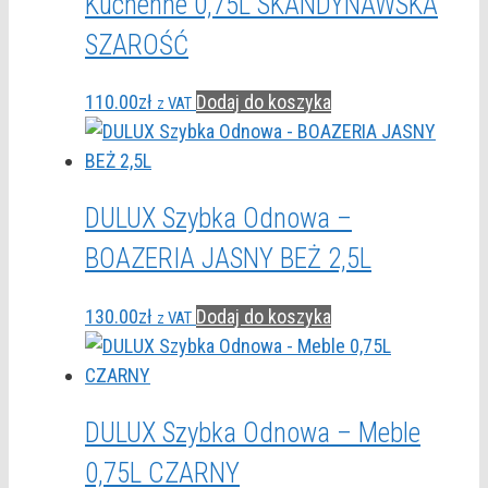
Kuchenne 0,75L SKANDYNAWSKA
SZAROŚĆ
110.00
zł
Dodaj do koszyka
z VAT
DULUX Szybka Odnowa –
BOAZERIA JASNY BEŻ 2,5L
130.00
zł
Dodaj do koszyka
z VAT
DULUX Szybka Odnowa – Meble
0,75L CZARNY