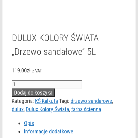
DULUX KOLORY ŚWIATA
„Drzewo sandałowe” 5L
119.00
zł
z VAT
ilość
DULUX
Dodaj do koszyka
KOLORY
Kategoria:
KŚ Kalkuta
Tagi:
drzewo sandałowe
,
ŚWIATA
dulux
,
Dulux Kolory Świata
,
farba ścienna
"Drzewo
Opis
sandałowe"
Informacje dodatkowe
5L