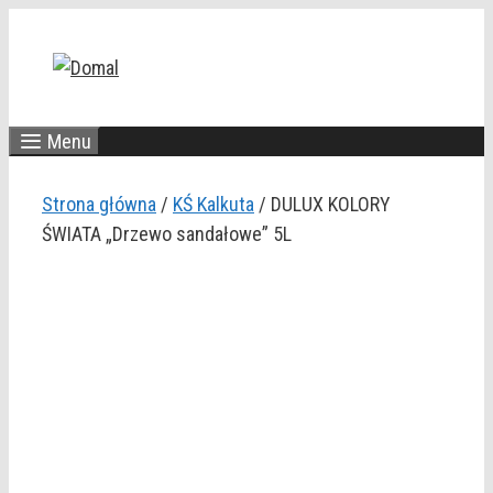
Przejdź
do
treści
Menu
Strona główna
/
KŚ Kalkuta
/ DULUX KOLORY
ŚWIATA „Drzewo sandałowe” 5L