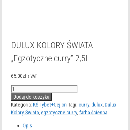
DULUX KOLORY ŚWIATA
„Egzotyczne curry” 2,5L
65.00
zł
z VAT
ilość
DULUX
Dodaj do koszyka
KOLORY
Kategoria:
KŚ Tybet+Cejlon
Tagi:
curry
,
dulux
,
Dulux
ŚWIATA
Kolory Świata
,
egzotyczne curry
,
farba ścienna
"Egzotyczne
Opis
curry"