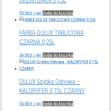
DRZWI BIAŁA 0,75L
95.00
zł
Dodaj do koszyka
z VAT
FARBA DULUX TABLICOWA
CZARNA 0,25L
36.00
zł
Dodaj do koszyka
z VAT
DULUX Szybka Odnowa –
KALORYFER 0,75L CZARNY
55.00
zł
Dodaj do koszyka
z VAT