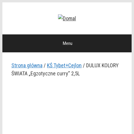
Przejdź
do
treści
Menu
Strona główna
/
KŚ Tybet+Cejlon
/ DULUX KOLORY
ŚWIATA „Egzotyczne curry” 2,5L