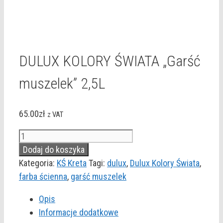
DULUX KOLORY ŚWIATA „Garść
muszelek” 2,5L
65.00
zł
z VAT
ilość
DULUX
Dodaj do koszyka
KOLORY
Kategoria:
KŚ Kreta
Tagi:
dulux
,
Dulux Kolory Świata
,
ŚWIATA
farba ścienna
,
garść muszelek
"Garść
Opis
muszelek"
Informacje dodatkowe
2,5L