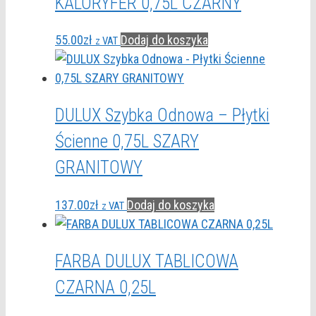
KALORYFER 0,75L CZARNY
55.00
zł
Dodaj do koszyka
z VAT
DULUX Szybka Odnowa – Płytki
Ścienne 0,75L SZARY
GRANITOWY
137.00
zł
Dodaj do koszyka
z VAT
FARBA DULUX TABLICOWA
CZARNA 0,25L