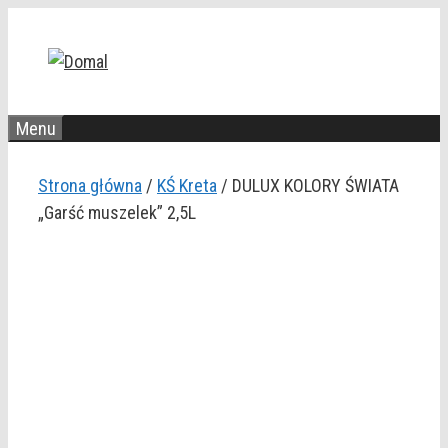
Przejdź
do
treści
Menu
Strona główna
/
KŚ Kreta
/ DULUX KOLORY ŚWIATA
„Garść muszelek” 2,5L