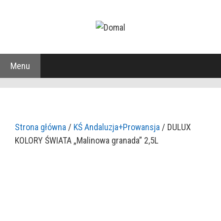
Przejdź
do
treści
Menu
Strona główna
/
KŚ Andaluzja+Prowansja
/ DULUX
KOLORY ŚWIATA „Malinowa granada” 2,5L