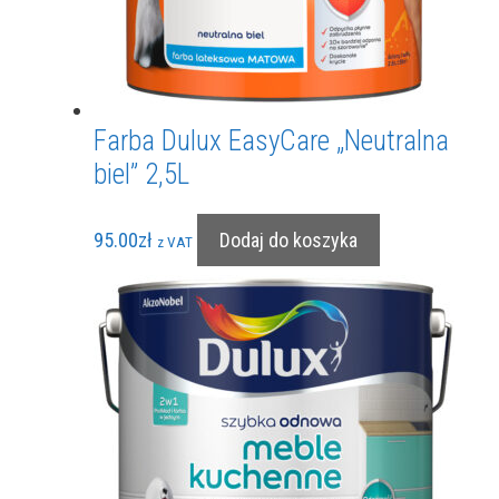
Farba Dulux EasyCare „Neutralna
biel” 2,5L
95.00
zł
Dodaj do koszyka
z VAT