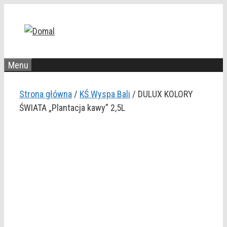
Przejdź
do
treści
Menu
Strona główna
/
KŚ Wyspa Bali
/ DULUX KOLORY
ŚWIATA „Plantacja kawy” 2,5L