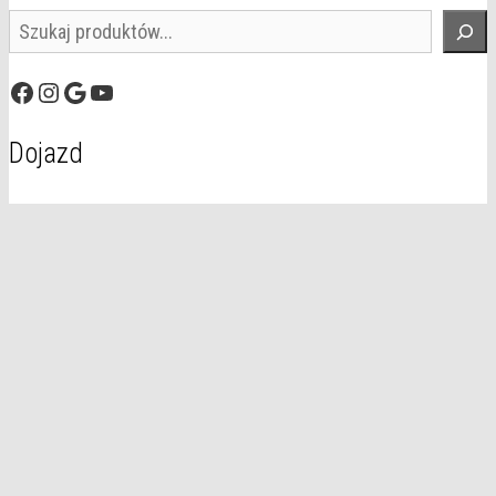
Szukaj
Facebook
Instagram
Google
YouTube
Dojazd
© 2026 Domal
• Zbudowany z
GeneratePress