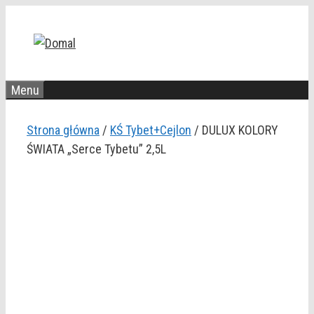
Przejdź
do
treści
Menu
Strona główna
/
KŚ Tybet+Cejlon
/ DULUX KOLORY
ŚWIATA „Serce Tybetu” 2,5L