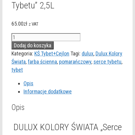
Tybetu” 2,5L
65.00
zł
z VAT
ilość
DULUX
Dodaj do koszyka
KOLORY
Kategoria:
KŚ Tybet+Cejlon
Tagi:
dulux
,
Dulux Kolory
ŚWIATA
Świata
,
farba ścienna
,
pomarańczowy
,
serce tybetu
,
"Serce
tybet
Tybetu"
Opis
2,5L
Informacje dodatkowe
Opis
DULUX KOLORY ŚWIATA „Serce