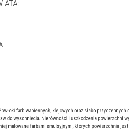
WIATA:
h,
 Powłoki farb wapiennych, klejowych oraz słabo przyczepnych 
staw do wyschnięcia. Nierówności i uszkodzenia powierzchni 
ej malowane farbami emulsyjnymi, których powierzchnia jest j