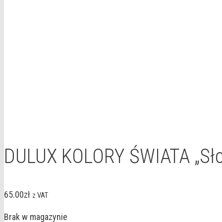
DULUX KOLORY ŚWIATA „Słoń
65.00
zł
z VAT
Brak w magazynie