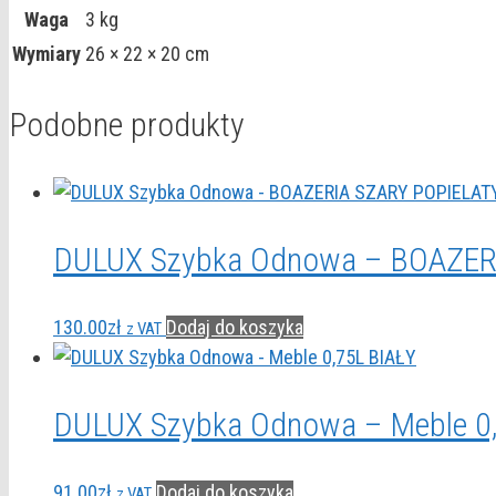
Waga
3 kg
Wymiary
26 × 22 × 20 cm
Podobne produkty
DULUX Szybka Odnowa – BOAZERI
130.00
zł
Dodaj do koszyka
z VAT
DULUX Szybka Odnowa – Meble 0
91.00
zł
Dodaj do koszyka
z VAT