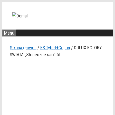
Przejdź
do
treści
Menu
Strona główna
/
KŚ Tybet+Cejlon
/ DULUX KOLORY
ŚWIATA „Słoneczne sari” 5L