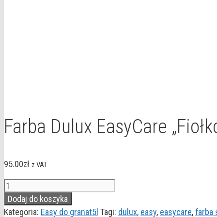
Farba Dulux EasyCare „Fiołk
95.00
zł
z VAT
ilość
Farba
Dodaj do koszyka
Dulux
Kategoria:
Easy do granat5l
Tagi:
dulux
,
easy
,
easycare
,
farba 