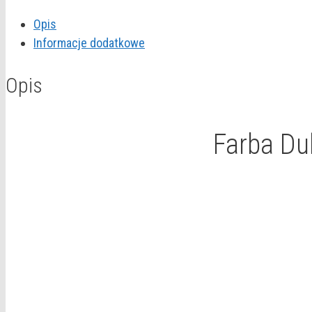
EasyCare
Opis
"Fiołkowa
Informacje dodatkowe
świeżość"
2,5L
Opis
Farba Du