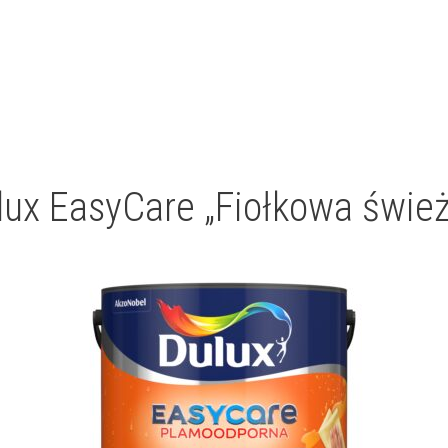
lux EasyCare „Fiołkowa śwież