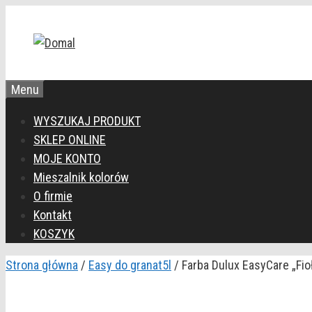
Przejdź
do
treści
Menu
WYSZUKAJ PRODUKT
SKLEP ONLINE
MOJE KONTO
Mieszalnik kolorów
O firmie
Kontakt
KOSZYK
Strona główna
/
Easy do granat5l
/ Farba Dulux EasyCare „Fio