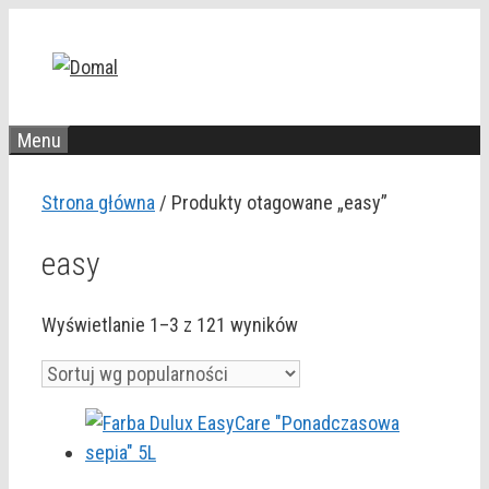
Przejdź
do
treści
Menu
Strona główna
/ Produkty otagowane „easy”
easy
Posortowane
Wyświetlanie 1–3 z 121 wyników
według
popularności