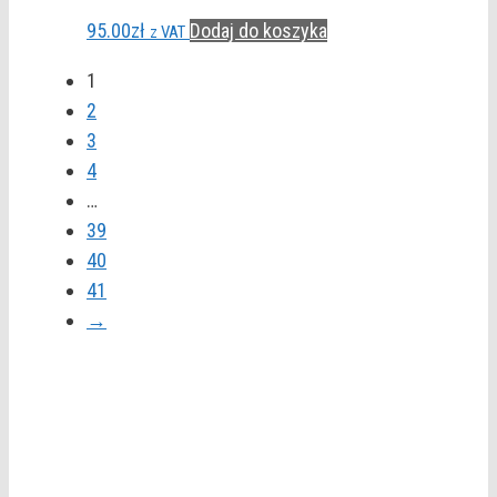
95.00
zł
Dodaj do koszyka
z VAT
1
2
3
4
…
39
40
41
→