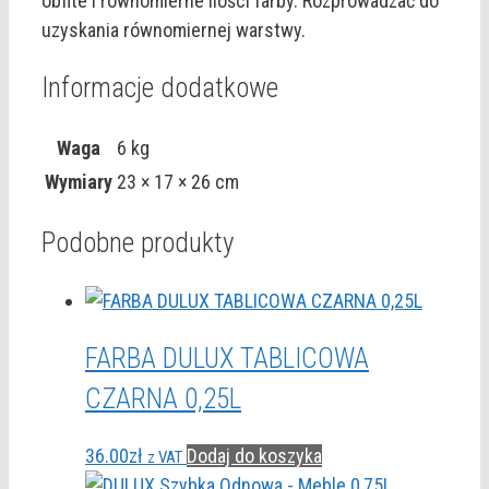
obfite i równomierne ilości farby. Rozprowadzać do
uzyskania równomiernej warstwy.
Informacje dodatkowe
Waga
6 kg
Wymiary
23 × 17 × 26 cm
Podobne produkty
FARBA DULUX TABLICOWA
CZARNA 0,25L
36.00
zł
Dodaj do koszyka
z VAT