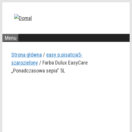
Przejdź
do
treści
Menu
Strona główna
/
easy p.pisatcja5-
szarozielony
/ Farba Dulux EasyCare
„Ponadczasowa sepia” 5L