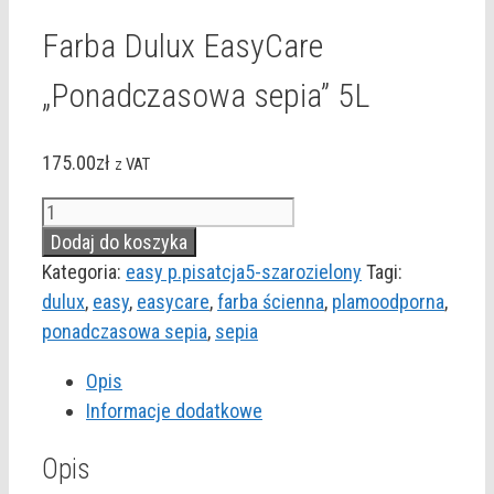
Farba Dulux EasyCare
„Ponadczasowa sepia” 5L
175.00
zł
z VAT
ilość
Farba
Dodaj do koszyka
Dulux
Kategoria:
easy p.pisatcja5-szarozielony
Tagi:
EasyCare
dulux
,
easy
,
easycare
,
farba ścienna
,
plamoodporna
,
"Ponadczasowa
ponadczasowa sepia
,
sepia
sepia"
Opis
5L
Informacje dodatkowe
Opis