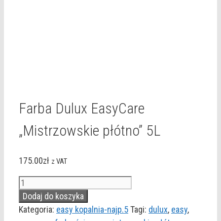
Farba Dulux EasyCare
„Mistrzowskie płótno” 5L
175.00
zł
z VAT
ilość
Farba
Dodaj do koszyka
Dulux
Kategoria:
easy kopalnia-najp.5
Tagi:
dulux
,
easy
,