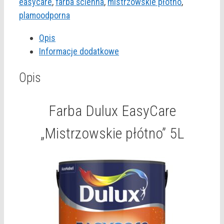
EasyCare
easycare
,
farba ścienna
,
mistrzowskie płótno
,
"Mistrzowskie
plamoodporna
płótno"
Opis
5L
Informacje dodatkowe
Opis
Farba Dulux EasyCare
„Mistrzowskie płótno” 5L