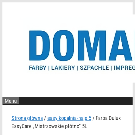
Przejdź
do
treści
Menu
Strona główna
/
easy kopalnia-najp.5
/ Farba Dulux
EasyCare „Mistrzowskie płótno” 5L