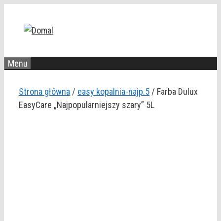
Przejdź
do
treści
Menu
Strona główna
/
easy kopalnia-najp.5
/ Farba Dulux
EasyCare „Najpopularniejszy szary” 5L