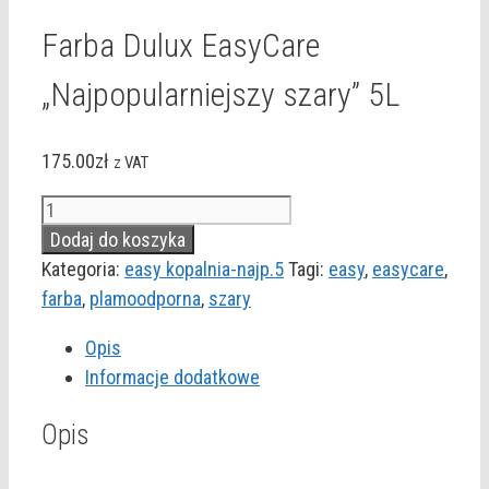
Farba Dulux EasyCare
„Najpopularniejszy szary” 5L
175.00
zł
z VAT
ilość
Farba
Dodaj do koszyka
Dulux
Kategoria:
easy kopalnia-najp.5
Tagi:
easy
,
easycare
,
EasyCare
farba
,
plamoodporna
,
szary
"Najpopularniejszy
Opis
szary"
Informacje dodatkowe
5L
Opis