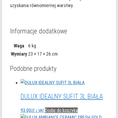
uzyskania równomiernej warstwy.
Informacje dodatkowe
Waga
6 kg
Wymiary
23 × 17 × 26 cm
Podobne produkty
DULUX IDEALNY SUFIT 3L BIAŁA
93.00
zł
Dodaj do koszyka
z VAT