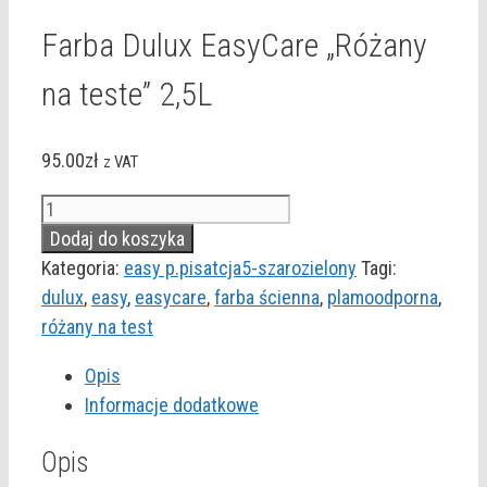
Farba Dulux EasyCare „Różany
na teste” 2,5L
95.00
zł
z VAT
ilość
Farba
Dodaj do koszyka
Dulux
Kategoria:
easy p.pisatcja5-szarozielony
Tagi:
EasyCare
dulux
,
easy
,
easycare
,
farba ścienna
,
plamoodporna
,
"Różany
różany na test
na
Opis
teste"
Informacje dodatkowe
2,5L
Opis