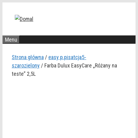
Przejdź
do
treści
Menu
Strona główna
/
easy p.pisatcja5-
szarozielony
/ Farba Dulux EasyCare „Różany na
teste” 2,5L