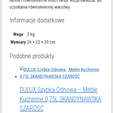
obfite i równomierne ilości farby. Rozprowadzać do
uzyskania równomiernej warstwy.
Informacje dodatkowe
Waga
3 kg
Wymiary
26 × 22 × 20 cm
Podobne produkty
DULUX Szybka Odnowa – Meble
Kuchenne 0,75L SKANDYNAWSKA
SZAROŚĆ