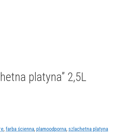
hetna platyna” 2,5L
re
,
farba ścienna
,
plamoodporna
,
szlachetna platyna