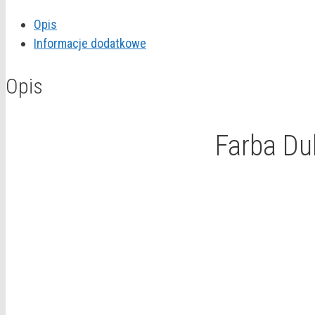
EasyCare
Opis
"Szlachetna
Informacje dodatkowe
platyna"
2,5L
Opis
Farba Du