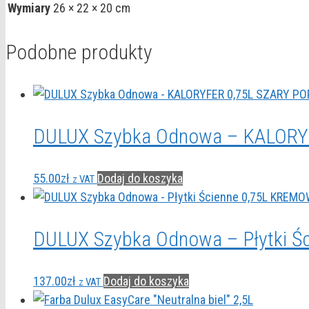
Wymiary
26 × 22 × 20 cm
Podobne produkty
DULUX Szybka Odnowa – KALORY
55.00
zł
Dodaj do koszyka
z VAT
DULUX Szybka Odnowa – Płytki 
137.00
zł
Dodaj do koszyka
z VAT