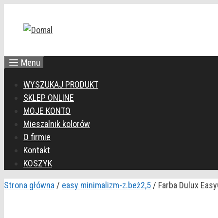
Przejdź
do
treści
Menu
WYSZUKAJ PRODUKT
SKLEP ONLINE
MOJE KONTO
Mieszalnik kolorów
O firmie
Kontakt
KOSZYK
Strona główna
/
easy minimalizm-z.beż2,5
/ Farba Dulux Easy