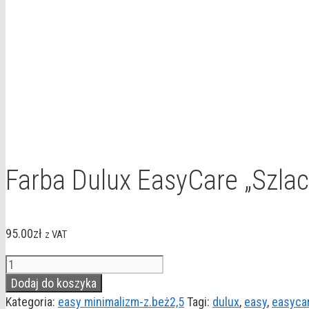
Farba Dulux EasyCare „Szlac
95.00
zł
z VAT
ilość
Farba
Dodaj do koszyka
Dulux
Kategoria:
easy minimalizm-z.beż2,5
Tagi:
dulux
,
easy
,
easyca