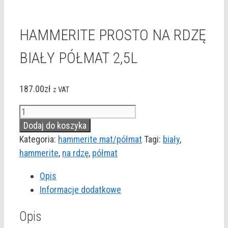
HAMMERITE PROSTO NA RDZĘ
BIAŁY PÓŁMAT 2,5L
187.00
zł
z VAT
ilość
HAMMERITE
Dodaj do koszyka
PROSTO
Kategoria:
hammerite mat/półmat
Tagi:
biały
,
NA
hammerite
,
na rdzę
,
półmat
RDZĘ
Opis
BIAŁY
Informacje dodatkowe
PÓŁMAT
2,5L
Opis