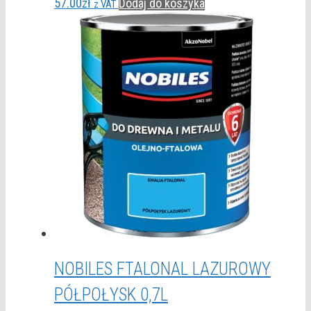
57.00
zł
Dodaj do koszyka
z VAT
NOBILES FTALONAL LAZUROWY
PÓŁPOŁYSK 0,7L