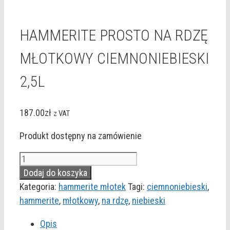
HAMMERITE PROSTO NA RDZĘ
MŁOTKOWY CIEMNONIEBIESKI
2,5L
187.00
zł
z VAT
Produkt dostępny na zamówienie
ilość
HAMMERITE
Dodaj do koszyka
PROSTO
Kategoria:
hammerite młotek
Tagi:
ciemnoniebieski
,
NA
hammerite
,
młotkowy
,
na rdzę
,
niebieski
RDZĘ
Opis
MŁOTKOWY