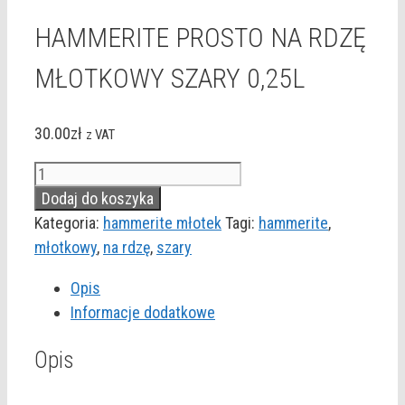
HAMMERITE PROSTO NA RDZĘ
MŁOTKOWY SZARY 0,25L
30.00
zł
z VAT
ilość
HAMMERITE
Dodaj do koszyka
PROSTO
Kategoria:
hammerite młotek
Tagi:
hammerite
,
NA
młotkowy
,
na rdzę
,
szary
RDZĘ
Opis
MŁOTKOWY
Informacje dodatkowe
SZARY
0,25L
Opis