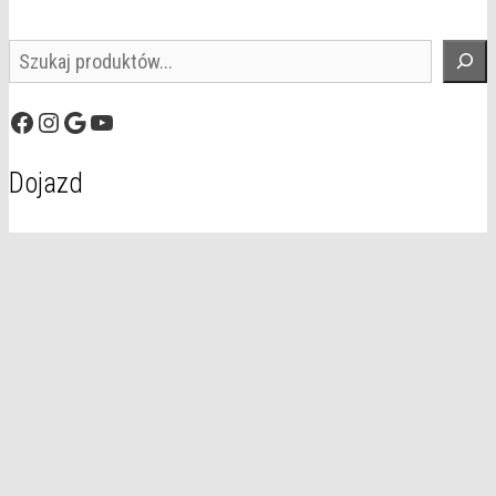
Szukaj
Facebook
Instagram
Google
YouTube
Dojazd
© 2026 Domal
• Zbudowany z
GeneratePress