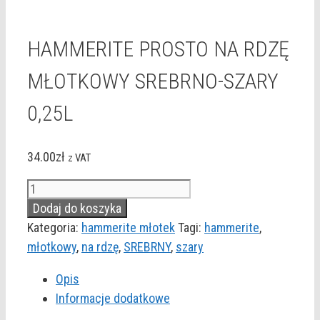
HAMMERITE PROSTO NA RDZĘ
MŁOTKOWY SREBRNO-SZARY
0,25L
34.00
zł
z VAT
ilość
HAMMERITE
Dodaj do koszyka
PROSTO
Kategoria:
hammerite młotek
Tagi:
hammerite
,
NA
młotkowy
,
na rdzę
,
SREBRNY
,
szary
RDZĘ
Opis
MŁOTKOWY
Informacje dodatkowe
SREBRNO-