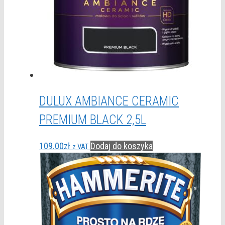
DULUX AMBIANCE CERAMIC
PREMIUM BLACK 2,5L
109.00
zł
Dodaj do koszyka
z VAT