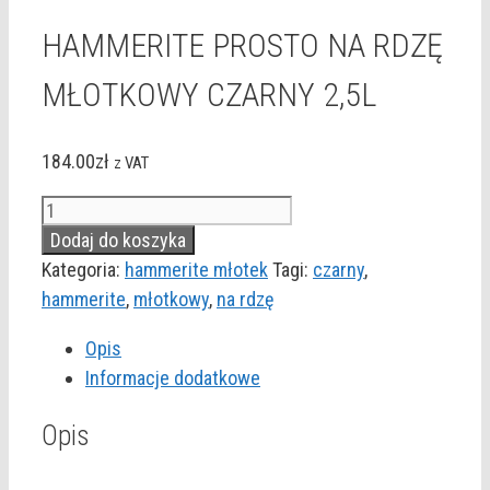
HAMMERITE PROSTO NA RDZĘ
MŁOTKOWY CZARNY 2,5L
184.00
zł
z VAT
ilość
HAMMERITE
Dodaj do koszyka
PROSTO
Kategoria:
hammerite młotek
Tagi:
czarny
,
NA
hammerite
,
młotkowy
,
na rdzę
RDZĘ
Opis
MŁOTKOWY
Informacje dodatkowe
CZARNY
2,5L
Opis