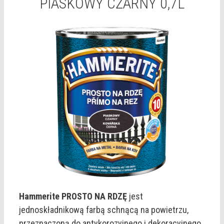
PIASKOWY CZARNY 0,7L
Hammerite PROSTO NA RDZĘ
jest
jednoskładnikową farbą schnącą na powietrzu,
przeznaczoną do antykorozyjnego i dekoracyjnego