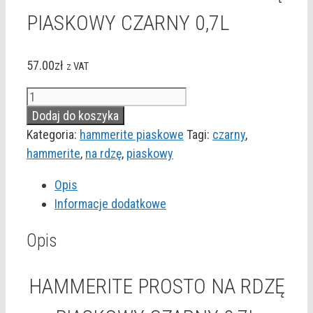
PIASKOWY CZARNY 0,7L
57.00
zł
z VAT
ilość
HAMMERITE
Dodaj do koszyka
PROSTO
Kategoria:
hammerite piaskowe
Tagi:
czarny
,
NA
hammerite
,
na rdzę
,
piaskowy
RDZĘ
Opis
PIASKOWY
Informacje dodatkowe
CZARNY
0,7L
Opis
HAMMERITE PROSTO NA RDZĘ