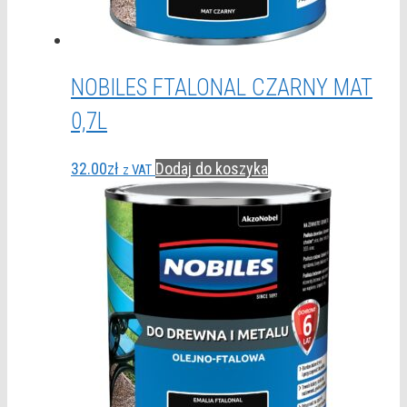
NOBILES FTALONAL CZARNY MAT
0,7L
32.00
zł
Dodaj do koszyka
z VAT