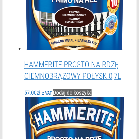
HAMMERITE PROSTO NA RDZĘ
CIEMNOBRĄZOWY POŁYSK 0,7L
57.00
zł
Dodaj do koszyka
z VAT