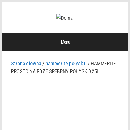
Przejdź
do
treści
Menu
Strona główna
/
hammerite połysk II
/ HAMMERITE
PROSTO NA RDZĘ SREBRNY POŁYSK 0,25L