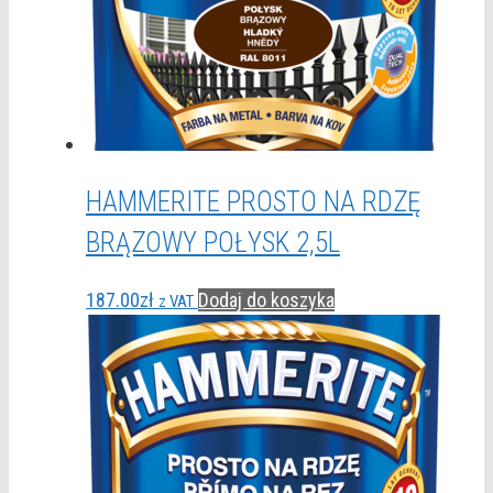
HAMMERITE PROSTO NA RDZĘ
BRĄZOWY POŁYSK 2,5L
187.00
zł
Dodaj do koszyka
z VAT