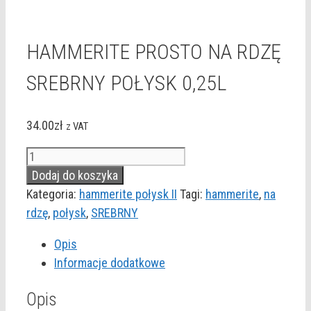
HAMMERITE PROSTO NA RDZĘ
SREBRNY POŁYSK 0,25L
34.00
zł
z VAT
ilość
HAMMERITE
Dodaj do koszyka
PROSTO
Kategoria:
hammerite połysk II
Tagi:
hammerite
,
na
NA
rdzę
,
połysk
,
SREBRNY
RDZĘ
Opis
SREBRNY
Informacje dodatkowe
POŁYSK
0,25L
Opis