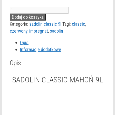
ilość
SADOLIN
Dodaj do koszyka
CLASSIC
Kategoria:
sadolin classic 9l
Tagi:
classic
,
MAHOŃ
czerwony
,
impregnat
,
sadolin
9L
Opis
Informacje dodatkowe
Opis
SADOLIN CLASSIC MAHOŃ 9L