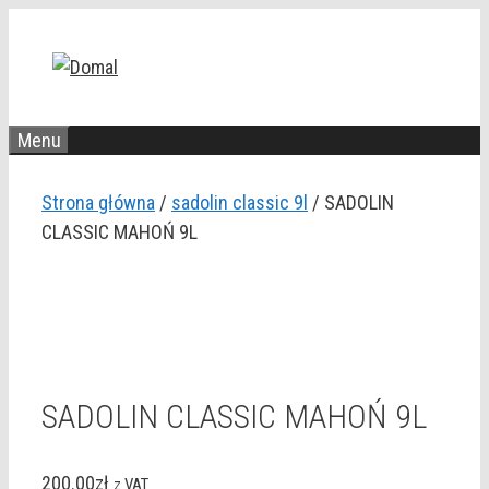
Przejdź
do
treści
Menu
Strona główna
/
sadolin classic 9l
/ SADOLIN
CLASSIC MAHOŃ 9L
SADOLIN CLASSIC MAHOŃ 9L
200.00
zł
z VAT