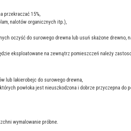
a przekraczać 15%,
lam, nalotów organicznych itp.),
ych oczyść do surowego drewna lub usuń skażone drewno, nas
ędzie eksploatowane na zewnątrz pomieszczeń należy zastos
rów lub lakierobejc do surowego drewna,
 których powłoka jest nieuszkodzona i dobrze przyczepna do p
rzchni wymalowanie próbne.