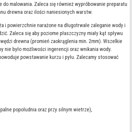
e do malowania. Zaleca się również wypróbowanie preparatu
anu drewna oraz ilości naniesionych warstw.
a i powierzchnie narażone na długotrwałe zaleganie wody i
zić. Zaleca się aby poziome płaszczyzny miały kąt spływu
rawędzi drewna (promień zaokrąglenia min. 2mm). Wszelkie
nie było możliwości ingerencji oraz wnikania wody.
powoduje powstawanie kurzu i pyłu. Zalecamy stosować
alne popołudnia oraz przy silnym wietrze),