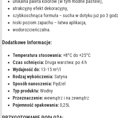
unikalna paleta kolorów (w tym modne pastele),
atrakcyjny efekt dekoracyjny,
szybkoschnąca formuła – sucha w dotyku już po 3 godz
niski poziom zapachu – łatwa aplikacja,
wodorozcieńczalna.
Dodatkowe Informacje:
Temperatura stosowania:
+8°C do +25°C
Czas schnięcia:
Druga warstwa: po 4 h
Wydajność do:
13-15 m²/l
Rodzaj wykończenia:
Satyna
Sposób nanoszenia:
Pędzel
Typ produktu:
Wodny
Przeznaczenie:
wewnątrz i na zewnątrz
Pojemność opakowania:
0,25L
PRZYGOTOWANIE PODŁOŻA: