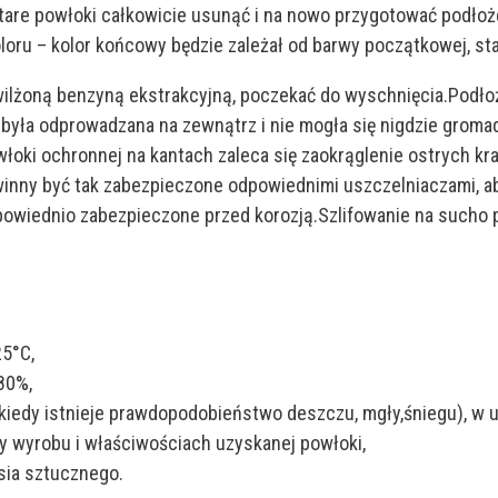
tare powłoki całkowicie usunąć i na nowo przygotować podłoż
loru – kolor końcowy będzie zależał od barwy początkowej, st
ilżoną benzyną ekstrakcyjną, poczekać do wyschnięcia.Podłoż
była odprowadzana na zewnątrz i nie mogła się nigdzie gromad
łoki ochronnej na kantach zaleca się zaokrąglenie ostrych k
nny być tak zabezpieczone odpowiednimi uszczelniaczami, aby 
wiednio zabezpieczone przed korozją.Szlifowanie na sucho 
25°C,
80%,
kiedy istnieje prawdopodobieństwo deszczu, mgły,śniegu), w up
y wyrobu i właściwościach uzyskanej powłoki,
sia sztucznego.