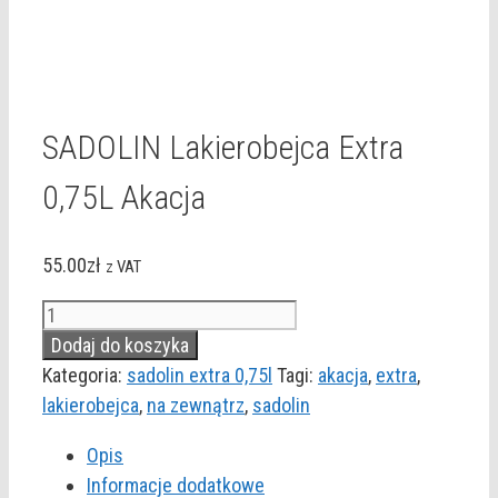
SADOLIN Lakierobejca Extra
0,75L Akacja
55.00
zł
z VAT
ilość
SADOLIN
Dodaj do koszyka
Lakierobejca
Kategoria:
sadolin extra 0,75l
Tagi:
akacja
,
extra
,
Extra
lakierobejca
,
na zewnątrz
,
sadolin
0,75L
Opis
Akacja
Informacje dodatkowe