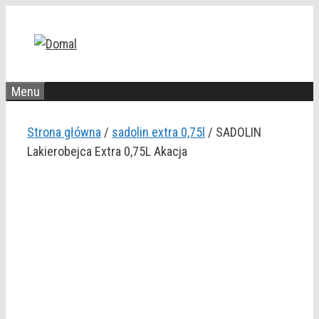
Przejdź
do
treści
Menu
Strona główna
/
sadolin extra 0,75l
/ SADOLIN
Lakierobejca Extra 0,75L Akacja