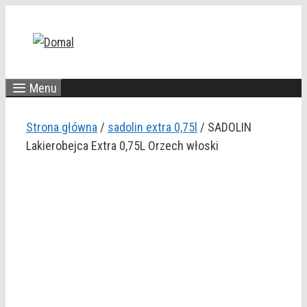
Przejdź
do
treści
Menu
Strona główna
/
sadolin extra 0,75l
/ SADOLIN
Lakierobejca Extra 0,75L Orzech włoski