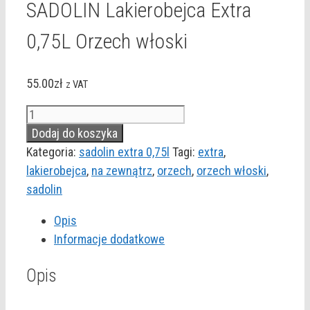
SADOLIN Lakierobejca Extra
0,75L Orzech włoski
55.00
zł
z VAT
ilość
SADOLIN
Dodaj do koszyka
Lakierobejca
Kategoria:
sadolin extra 0,75l
Tagi:
extra
,
Extra
lakierobejca
,
na zewnątrz
,
orzech
,
orzech włoski
,
0,75L
sadolin
Orzech
Opis
włoski
Informacje dodatkowe
Opis