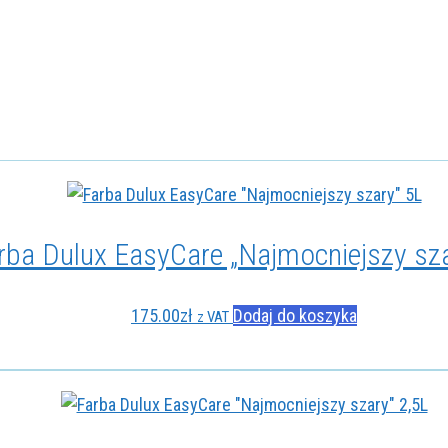
rba Dulux EasyCare „Najmocniejszy sza
175.00
zł
Dodaj do koszyka
z VAT