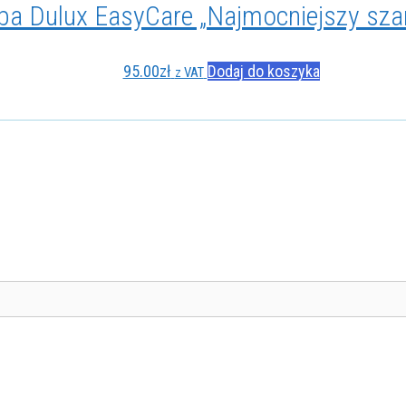
ba Dulux EasyCare „Najmocniejszy szar
95.00
zł
Dodaj do koszyka
z VAT