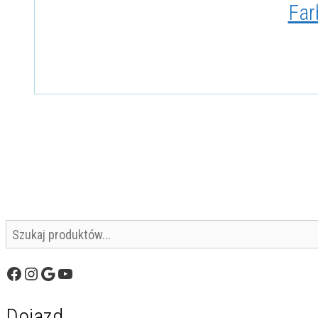
Far
Szukaj
Facebook
Instagram
Google
YouTube
Dojazd