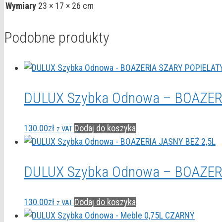
Wymiary
23 × 17 × 26 cm
Podobne produkty
DULUX Szybka Odnowa – BOAZERI
130.00
zł
Dodaj do koszyka
z VAT
DULUX Szybka Odnowa – BOAZER
130.00
zł
Dodaj do koszyka
z VAT