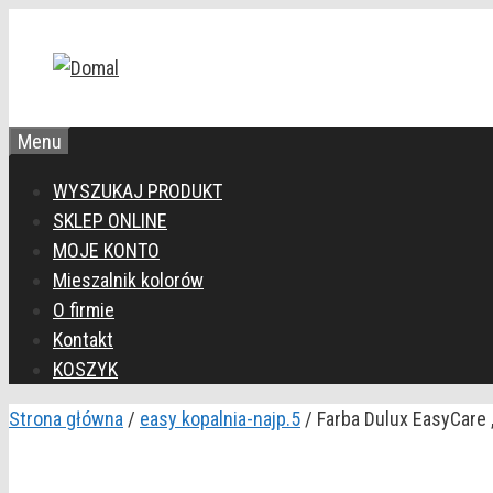
Przejdź
do
treści
Menu
WYSZUKAJ PRODUKT
SKLEP ONLINE
MOJE KONTO
Mieszalnik kolorów
O firmie
Kontakt
KOSZYK
Strona główna
/
easy kopalnia-najp.5
/ Farba Dulux EasyCare 