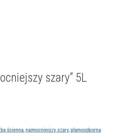
cniejszy szary” 5L
rba ścienna
,
najmocniejszy szary
,
plamoodporna