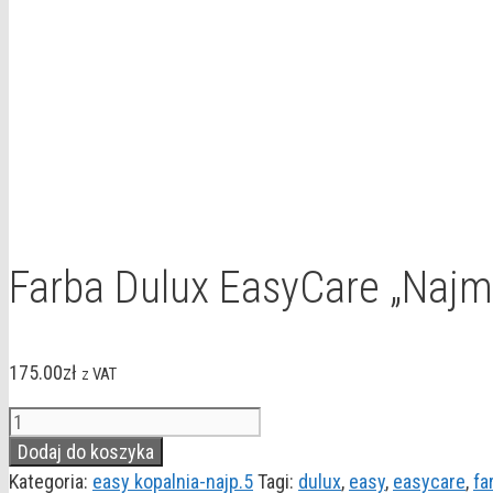
Farba Dulux EasyCare „Najmo
175.00
zł
z VAT
ilość
Farba
Dodaj do koszyka
Dulux
Kategoria:
easy kopalnia-najp.5
Tagi:
dulux
,
easy
,
easycare
,
fa