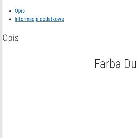
EasyCare
Opis
"Najmocniejszy
Informacje dodatkowe
szary"
5L
Opis
Farba Du