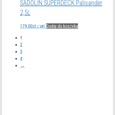
SADOLIN SUPERDECK Palisander
2,5L
179.00
zł
Dodaj do koszyka
z VAT
1
2
3
4
→