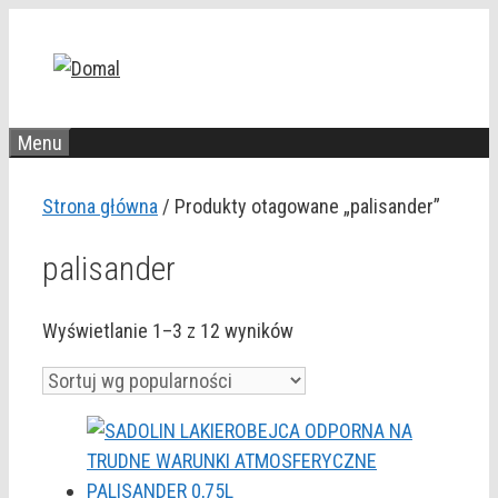
Przejdź
do
treści
Menu
Strona główna
/ Produkty otagowane „palisander”
palisander
Posortowane
Wyświetlanie 1–3 z 12 wyników
według
popularności