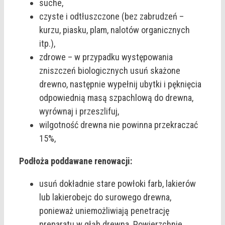
suche,
czyste i odtłuszczone (bez zabrudzeń –
kurzu, piasku, plam, nalotów organicznych
itp.),
zdrowe – w przypadku występowania
zniszczeń biologicznych usuń skażone
drewno, następnie wypełnij ubytki i pęknięcia
odpowiednią masą szpachlową do drewna,
wyrównaj i przeszlifuj,
wilgotność drewna nie powinna przekraczać
15%,
Podłoża poddawane renowacji:
usuń dokładnie stare powłoki farb, lakierów
lub lakierobejc do surowego drewna,
ponieważ uniemożliwiają penetrację
preparatu w głąb drewna. Powierzchnie