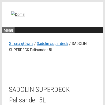
Przejdź
do
treści
Menu
Strona główna
/
Sadolin superdeck
/ SADOLIN
SUPERDECK Palisander 5L
SADOLIN SUPERDECK
Palisander 5L