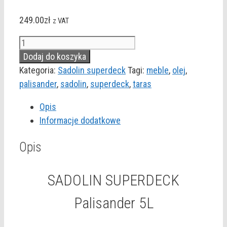
249.00
zł
z VAT
ilość
SADOLIN
Dodaj do koszyka
SUPERDECK
Kategoria:
Sadolin superdeck
Tagi:
meble
,
olej
,
Palisander
palisander
,
sadolin
,
superdeck
,
taras
5L
Opis
Informacje dodatkowe
Opis
SADOLIN SUPERDECK
Palisander 5L