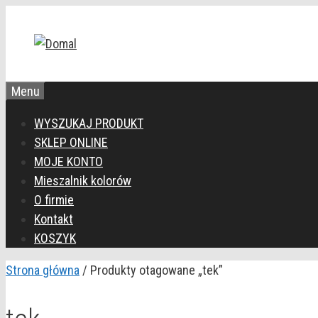
Przejdź
do
treści
Menu
WYSZUKAJ PRODUKT
SKLEP ONLINE
MOJE KONTO
Mieszalnik kolorów
O firmie
Kontakt
KOSZYK
Strona główna
/ Produkty otagowane „tek”