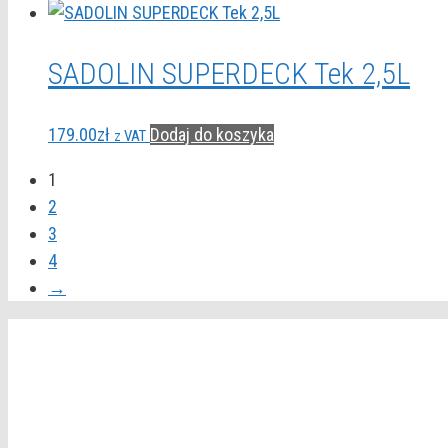
SADOLIN SUPERDECK Tek 2,5L
179.00
zł
Dodaj do koszyka
z VAT
1
2
3
4
→