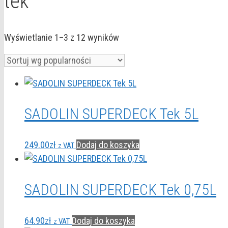
tek
Posortowane
Wyświetlanie 1–3 z 12 wyników
według
popularności
SADOLIN SUPERDECK Tek 5L
249.00
zł
Dodaj do koszyka
z VAT
SADOLIN SUPERDECK Tek 0,75L
64.90
zł
Dodaj do koszyka
z VAT