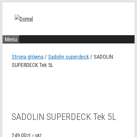
Przejdź
do
treści
Menu
Strona główna
/
Sadolin superdeck
/ SADOLIN
SUPERDECK Tek 5L
SADOLIN SUPERDECK Tek 5L
249.00
zł
z VAT