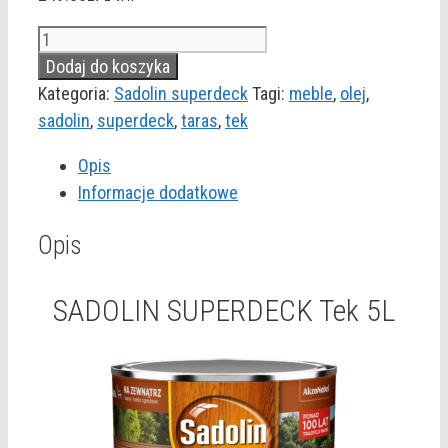
ilość
SADOLIN
Dodaj do koszyka
SUPERDECK
Kategoria:
Sadolin superdeck
Tagi:
meble
,
olej
,
Tek
sadolin
,
superdeck
,
taras
,
tek
5L
Opis
Informacje dodatkowe
Opis
SADOLIN SUPERDECK Tek 5L