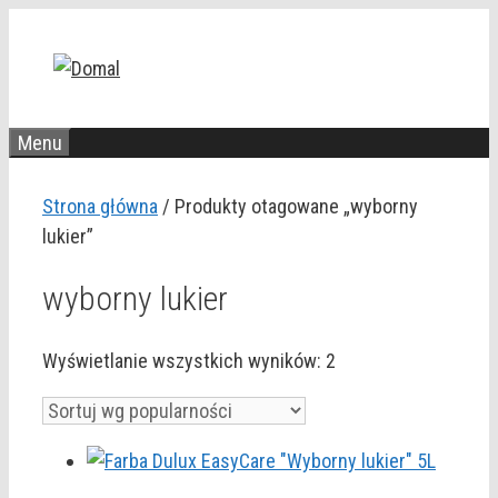
Przejdź
do
treści
Menu
Strona główna
/ Produkty otagowane „wyborny
lukier”
wyborny lukier
Posortowane
Wyświetlanie wszystkich wyników: 2
według
popularności