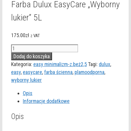
Farba Dulux EasyCare „Wyborny
lukier” 5L
175.00
zł
z VAT
ilość
Farba
Dodaj do koszyka
Dulux
Kategoria:
easy minimalizm-z.beż2,5
Tagi:
dulux
,
EasyCare
easy
,
easycare
,
farba ścienna
,
plamoodporna
,
"Wyborny
wyborny lukier
lukier"
Opis
5L
Informacje dodatkowe
Opis