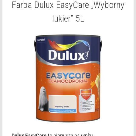
Farba Dulux EasyCare „Wyborny
lukier” 5L
Dulux EasyCare
to pierwsza na rynku