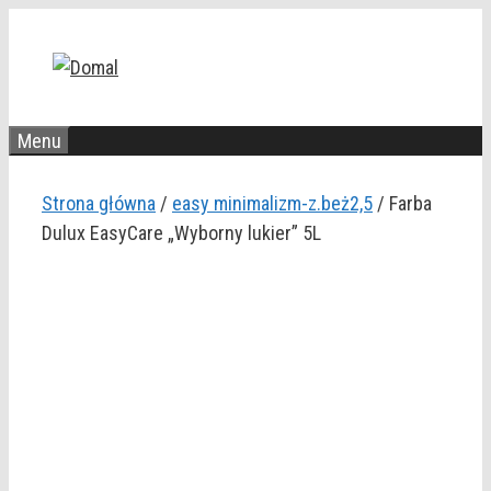
Przejdź
do
treści
Menu
Strona główna
/
easy minimalizm-z.beż2,5
/ Farba
Dulux EasyCare „Wyborny lukier” 5L