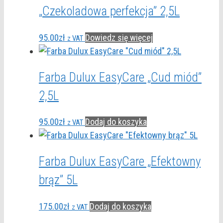
„Czekoladowa perfekcja” 2,5L
95.00
zł
Dowiedz się więcej
z VAT
Farba Dulux EasyCare „Cud miód”
2,5L
95.00
zł
Dodaj do koszyka
z VAT
Farba Dulux EasyCare „Efektowny
brąz” 5L
175.00
zł
Dodaj do koszyka
z VAT