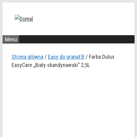
Przejdź
do
treści
Menu
Strona główna
/
Easy do granat5l
/ Farba Dulux
EasyCare „Biały skandynawski” 2,5L