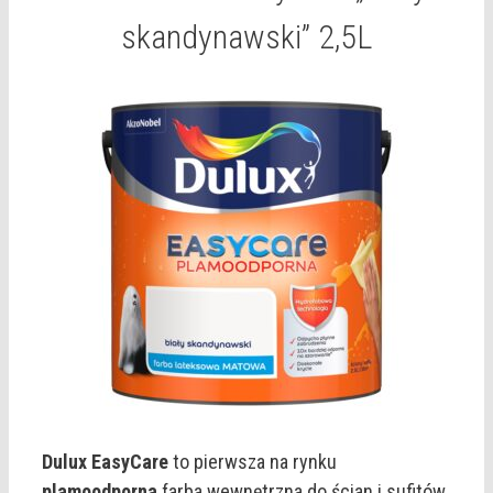
skandynawski” 2,5L
Dulux EasyCare
to pierwsza na rynku
plamoodporna
farba wewnętrzna do ścian i sufitów