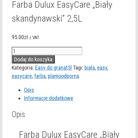
Farba Dulux EasyCare „Biały
skandynawski” 2,5L
95.00
zł
z VAT
ilość
Farba
Dodaj do koszyka
Dulux
Kategoria:
Easy do granat5l
Tagi:
biała
,
easy
,
EasyCare
easycare
,
farba
,
plamoodporna
"Biały
Opis
skandynawski"
Informacje dodatkowe
2,5L
Opis
Farba Dulux EasyCare „Biały