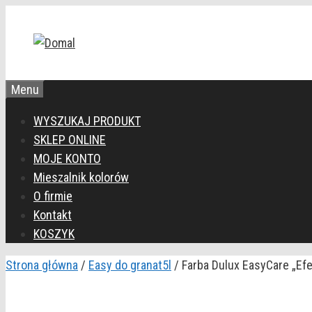
Przejdź
do
treści
Menu
WYSZUKAJ PRODUKT
SKLEP ONLINE
MOJE KONTO
Mieszalnik kolorów
O firmie
Kontakt
KOSZYK
Strona główna
/
Easy do granat5l
/ Farba Dulux EasyCare „Ef