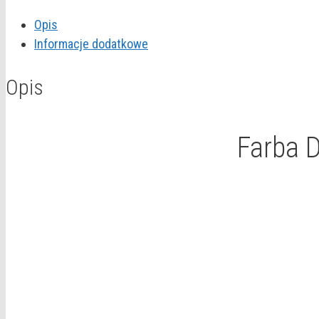
EasyCare
Opis
"Efektowny
Informacje dodatkowe
brąz"
2,5L
Opis
Farba D