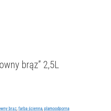
owny brąz” 2,5L
owny brąz
,
farba ścienna
,
plamoodporna