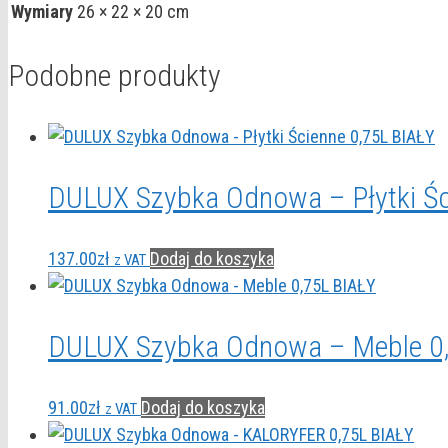
Wymiary
26 × 22 × 20 cm
Podobne produkty
DULUX Szybka Odnowa – Płytki Śc
137.00
zł
Dodaj do koszyka
z VAT
DULUX Szybka Odnowa – Meble 0
91.00
zł
Dodaj do koszyka
z VAT