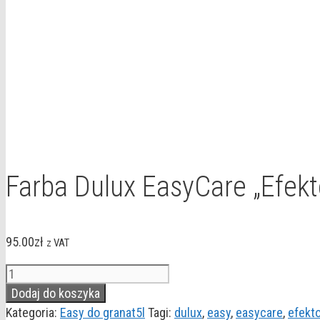
Farba Dulux EasyCare „Efekt
95.00
zł
z VAT
ilość
Farba
Dodaj do koszyka
Dulux
Kategoria:
Easy do granat5l
Tagi:
dulux
,
easy
,
easycare
,
efekt