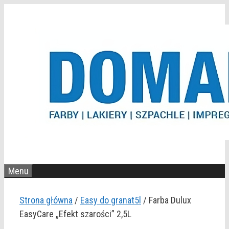
Przejdź
do
treści
Menu
Strona główna
/
Easy do granat5l
/ Farba Dulux
EasyCare „Efekt szarości” 2,5L