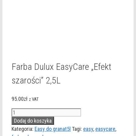
Farba Dulux EasyCare „Efekt
szarości” 2,5L
95.00
zł
z VAT
ilość
Farba
Dodaj do koszyka
Dulux
Kategoria:
Easy do granat5l
Tagi:
easy
,
easycare
,