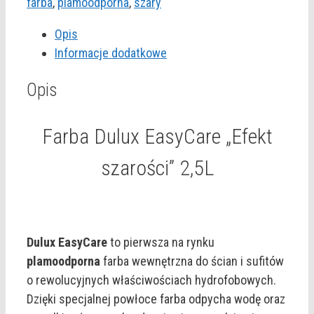
EasyCare
farba
,
plamoodporna
,
szary
"Efekt
Opis
szarości"
Informacje dodatkowe
2,5L
Opis
Farba Dulux EasyCare „Efekt
szarości” 2,5L
Dulux EasyCare
to pierwsza na rynku
plamoodporna
farba wewnętrzna do ścian i sufitów
o rewolucyjnych właściwościach hydrofobowych.
Dzięki specjalnej powłoce farba odpycha wodę oraz