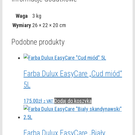
Waga
3 kg
Wymiary
26 × 22 × 20 cm
Podobne produkty
Farba Dulux EasyCare „Cud miód”
5L
175.00
zł
Dodaj do koszyka
z VAT
Farba Dulux EasyCare „Biały