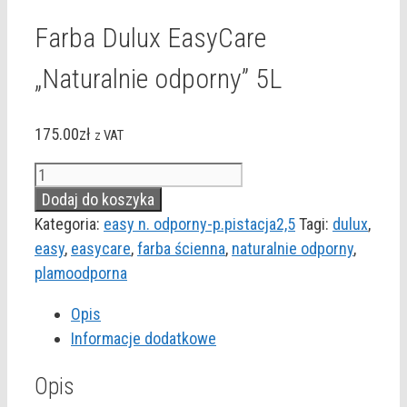
Farba Dulux EasyCare
„Naturalnie odporny” 5L
175.00
zł
z VAT
ilość
Farba
Dodaj do koszyka
Dulux
Kategoria:
easy n. odporny-p.pistacja2,5
Tagi:
dulux
,
EasyCare
easy
,
easycare
,
farba ścienna
,
naturalnie odporny
,
"Naturalnie
plamoodporna
odporny"
Opis
5L
Informacje dodatkowe
Opis