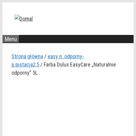
Przejdź
do
treści
Menu
Strona główna
/
easy n. odporny-
p.pistacja2,5
/ Farba Dulux EasyCare „Naturalnie
odporny” 5L