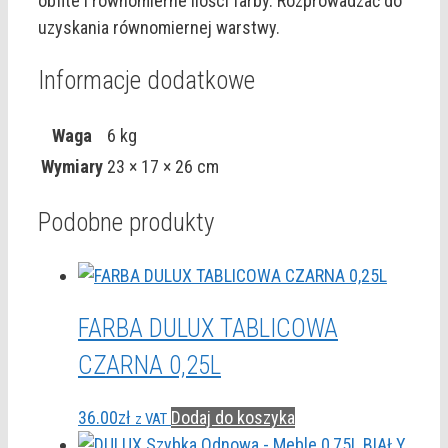
obfite i równomierne ilości farby. Rozprowadzać do
uzyskania równomiernej warstwy.
Informacje dodatkowe
Waga
6 kg
Wymiary
23 × 17 × 26 cm
Podobne produkty
FARBA DULUX TABLICOWA
CZARNA 0,25L
36.00
zł
Dodaj do koszyka
z VAT