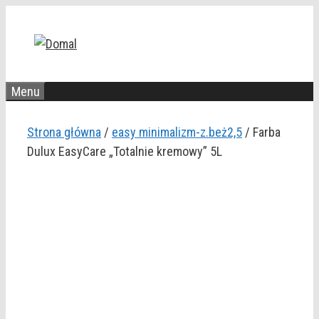
Przejdź
do
treści
Menu
Strona główna
/
easy minimalizm-z.beż2,5
/ Farba
Dulux EasyCare „Totalnie kremowy” 5L