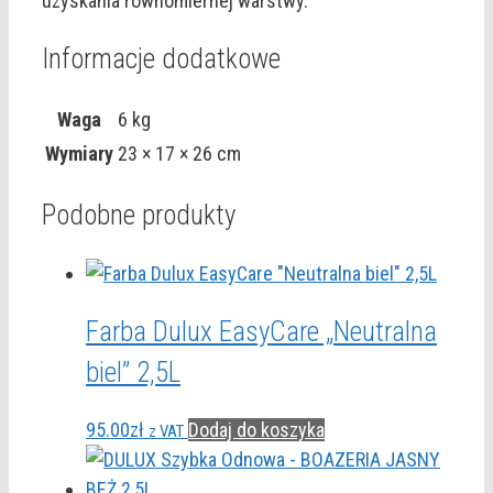
uzyskania równomiernej warstwy.
Informacje dodatkowe
Waga
6 kg
Wymiary
23 × 17 × 26 cm
Podobne produkty
Farba Dulux EasyCare „Neutralna
biel” 2,5L
95.00
zł
Dodaj do koszyka
z VAT