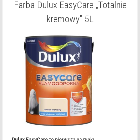
Farba Dulux EasyCare „Totalnie
kremowy” 5L
Dulux EasyCare
to pierwsza na rynku