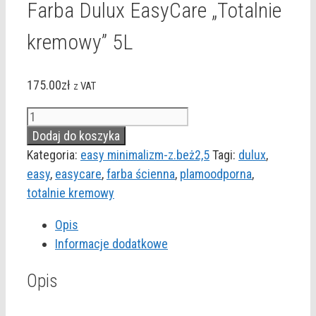
Farba Dulux EasyCare „Totalnie
kremowy” 5L
175.00
zł
z VAT
ilość
Farba
Dodaj do koszyka
Dulux
Kategoria:
easy minimalizm-z.beż2,5
Tagi:
dulux
,
EasyCare
easy
,
easycare
,
farba ścienna
,
plamoodporna
,
"Totalnie
totalnie kremowy
kremowy"
Opis
5L
Informacje dodatkowe
Opis