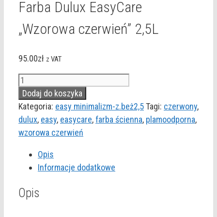
Farba Dulux EasyCare
„Wzorowa czerwień” 2,5L
95.00
zł
z VAT
ilość
Farba
Dodaj do koszyka
Dulux
Kategoria:
easy minimalizm-z.beż2,5
Tagi:
czerwony
,
EasyCare
dulux
,
easy
,
easycare
,
farba ścienna
,
plamoodporna
,
"Wzorowa
wzorowa czerwień
czerwień"
Opis
2,5L
Informacje dodatkowe
Opis