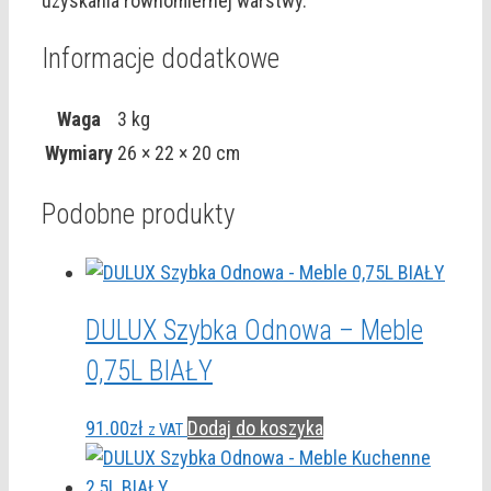
uzyskania równomiernej warstwy.
Informacje dodatkowe
Waga
3 kg
Wymiary
26 × 22 × 20 cm
Podobne produkty
DULUX Szybka Odnowa – Meble
0,75L BIAŁY
91.00
zł
Dodaj do koszyka
z VAT