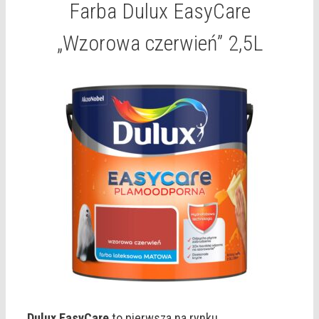
Farba Dulux EasyCare
„Wzorowa czerwień” 2,5L
Dulux EasyCare
to pierwsza na rynku