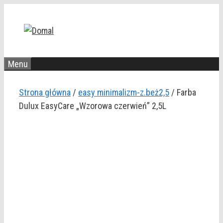
Przejdź
do
treści
Menu
Strona główna
/
easy minimalizm-z.beż2,5
/ Farba
Dulux EasyCare „Wzorowa czerwień” 2,5L