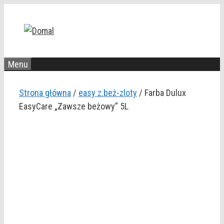
Przejdź
do
treści
Menu
Strona główna
/
easy z.beż-zloty
/ Farba Dulux
EasyCare „Zawsze beżowy” 5L