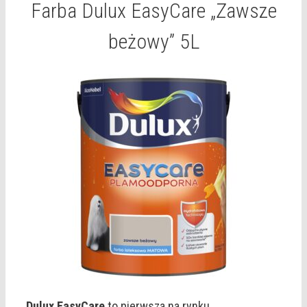
Farba Dulux EasyCare „Zawsze
beżowy” 5L
Dulux EasyCare
to pierwsza na rynku