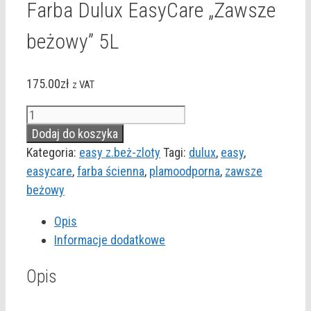
Farba Dulux EasyCare „Zawsze
beżowy” 5L
175.00
zł
z VAT
ilość
Farba
Dodaj do koszyka
Dulux
Kategoria:
easy z.beż-zloty
Tagi:
dulux
,
easy
,
EasyCare
easycare
,
farba ścienna
,
plamoodporna
,
zawsze
"Zawsze
beżowy
beżowy"
Opis
5L
Informacje dodatkowe
Opis